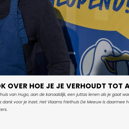
 OVER HOE JE JE VERHOUDT TOT 
huis van Hugo, aan de kanaaldijk, een juttas lenen als je gaat wan
s dank voor je inzet. Het Vlaams friethuis De Meeuw is daarmee h
ers.