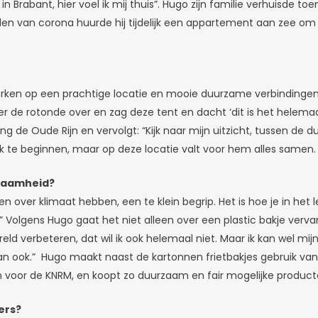
d in Brabant, hier voel ik mij thuis”. Hugo zijn familie verhuisde 
jden van corona huurde hij tijdelijk een appartement aan zee om l
werken op een prachtige locatie en mooie duurzame verbinding
hier de rotonde over en zag deze tent en dacht ‘dit is het helemaa
hting de Oude Rijn en vervolgt: “Kijk naar mijn uitzicht, tussen d
ak te beginnen, maar op deze locatie valt voor hem alles samen.
rzaamheid?
en over klimaat hebben, een te klein begrip. Het is hoe je in het
” Volgens Hugo gaat het niet alleen over een plastic bakje ver
wereld verbeteren, dat wil ik ook helemaal niet. Maar ik kan wel m
 dan ook.” Hugo maakt naast de kartonnen frietbakjes gebruik v
 in voor de KNRM, en koopt zo duurzaam en fair mogelijke product
ers?