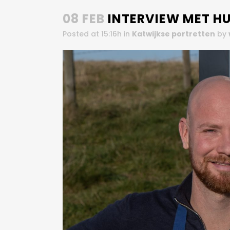
08 FEB
INTERVIEW MET H
Posted at 15:16h
in
Katwijkse portretten
by