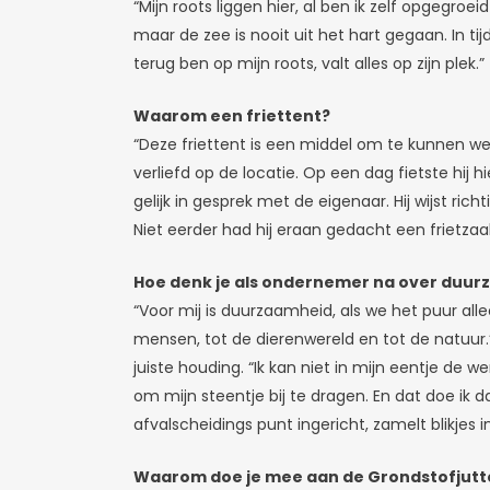
“Mijn roots liggen hier, al ben ik zelf opgegroei
maar de zee is nooit uit het hart gegaan. In ti
terug ben op mijn roots, valt alles op zijn plek.”
Waarom een friettent?
“Deze friettent is een middel om te kunnen 
verliefd op de locatie. Op een dag fietste hij 
gelijk in gesprek met de eigenaar. Hij wijst ric
Niet eerder had hij eraan gedacht een frietza
Hoe denk je als ondernemer na over duu
“Voor mij is duurzaamheid, als we het puur alle
mensen, tot de dierenwereld en tot de natuur.
juiste houding. “Ik kan niet in mijn eentje de 
om mijn steentje bij te dragen. En dat doe ik
afvalscheidings punt ingericht, zamelt blikjes
Waarom doe je mee aan de Grondstofjutt