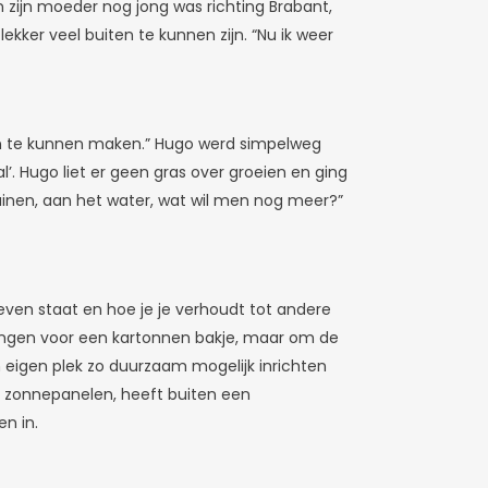
toen zijn moeder nog jong was richting Brabant,
ekker veel buiten te kunnen zijn. “Nu ik weer
en te kunnen maken.” Hugo werd simpelweg
l’. Hugo liet er geen gras over groeien en ging
e duinen, aan het water, wat wil men nog meer?”
 leven staat en hoe je je verhoudt tot andere
vangen voor een kartonnen bakje, maar om de
ijn eigen plek zo duurzaam mogelijk inrichten
an zonnepanelen, heeft buiten een
en in.