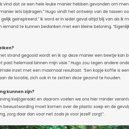
? Ik vind dat ze een hele leuke manier hebben gevonden om mens
anier iets bijdragen.” Hugo vindt het ontwerp van de tassen ook
lijk geïnspireerd.” Ik word er in ieder geval altijd blij van als 
om iemand te kunnen bedanken met een kleine beloning. “Eigenlij
eiken?
p het strand gegooid wordt en ik op deze manier een beetje kan 
 het past helemaal binnen mijn visie.” Hugo zou tegen andere 
le inzet met een maximaal resultaat. “Een kopje koffie is een k
aan de locatie, zich ook in te zetten deze gezond te houden.
ng kunnen zijn?
ing kwijtgeraakt en daarom voelen we ons hier minder verantwoor
n bewustwording moet komen over de plastic soep en de gevolge
g, zorg daar dan voor net zoals je voor jezelf zorgt”.